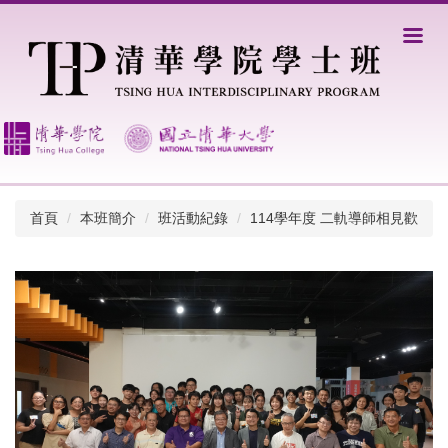
跳
到
主
要
內
容
區
首頁
本班簡介
班活動紀錄
114學年度 二軌導師相見歡