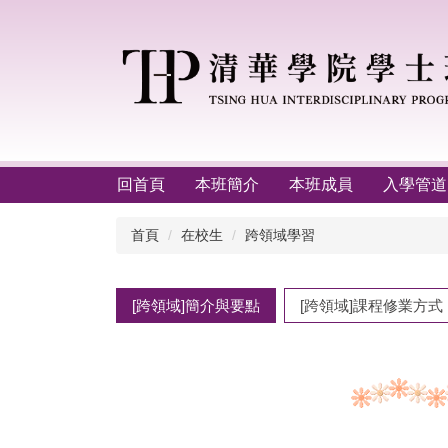
跳
到
主
要
內
容
區
回首頁
本班簡介
本班成員
入學管道
首頁
在校生
跨領域學習
[跨領域]簡介與要點
[跨領域]課程修業方式