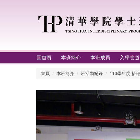
跳
到
主
要
內
容
區
回首頁
本班簡介
本班成員
入學管道
首頁
本班簡介
班活動紀錄
113學年度 