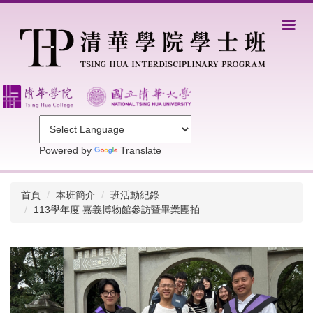
跳
到
主
要
內
容
區
Powered by
Translate
首頁
本班簡介
班活動紀錄
113學年度 嘉義博物館參訪暨畢業團拍