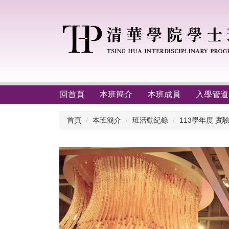
跳
到
主
要
內
容
區
回首頁
本班簡介
本班成員
入學管道
首頁
本班簡介
班活動紀錄
113學年度 