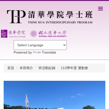
跳
到
主
要
內
容
區
Powered by
Translate
首頁
本班簡介
班活動紀錄
113學年度 運動會