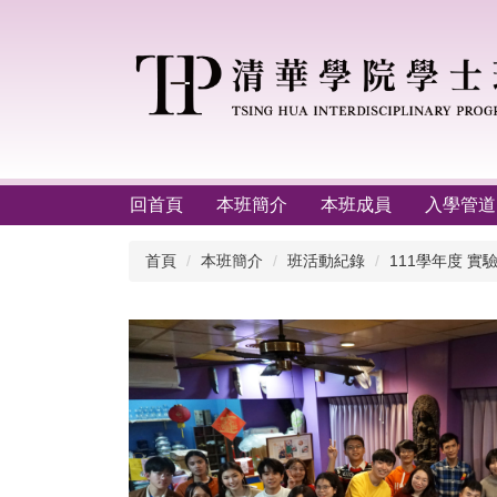
跳
到
主
要
內
容
區
回首頁
本班簡介
本班成員
入學管道
首頁
本班簡介
班活動紀錄
111學年度 